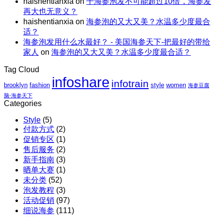
haishentianxia
on
干海参泡发不可能超过10倍，海参发
｜
虾
阿
再大也无意义？
至
仁、
拉
haishentianxia
on
海参泡的又大又美？水温多少度最合
高
鸡
斯
适？
立
胸、
加
海参泡发用什么水最好？ - 美国海参天下-把最好的带给
减
鲜
红
家人
on
海参泡的又大又美？水温多少度最合适？
$110
蔬、
参
包
水
团
Tag Cloud
邮
果
购
infoshare
X
infotrain
brooklyn
fashion
style
women
海参豆腐
红
脑-海参天下
参
Categories
团
Style
(5)
购
付款方式
(2)
促销专区
(1)
售后服务
(2)
新手指南
(3)
晒单大赛
(1)
未分类
(52)
泡发教程
(3)
活动促销
(97)
细说海参
(111)