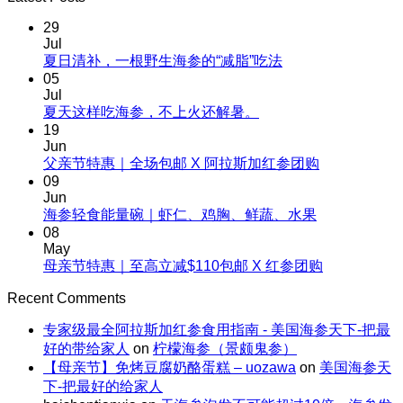
29
Jul
No
夏日清补，一根野生海参的“减脂”吃法
Comments
05
on
Jul
夏
No
夏天这样吃海参，不上火还解暑。
Comments
日
19
on
清
Jun
夏
No
父亲节特惠｜全场包邮 X 阿拉斯加红参团购
补，
天
Comments
09
一
on
这
Jun
根
父
No
海参轻食能量碗｜虾仁、鸡胸、鲜蔬、水果
样
野
Comments
亲
08
吃
生
on
节
May
海
海
海
No
母亲节特惠｜至高立减$110包邮 X 红参团购
特
参，
参
参
Comments
惠
不
on
的“减
Recent Comments
轻
｜
上
母
脂”吃
食
全
火
专家级最全阿拉斯加红参食用指南 - 美国海参天下-把最
亲
法
能
场
还
好的带给家人
on
柠檬海参（景颇鬼参）
节
量
包
解
【母亲节】免烤豆腐奶酪蛋糕 – uozawa
on
美国海参天
特
碗
邮
暑。
下-把最好的给家人
惠
｜
X