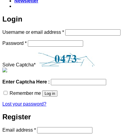
Newsletter
Login
Required
Username or email address
*
Required
Password
*
Solve Captcha*
Enter Captcha Here :
Remember me
Log in
Lost your password?
Register
Required
Email address
*