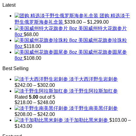
Latest
团购 精选淡干
Price
野生俄罗斯海参礼盒装
$
339.00
–
$
1,299.00
range:
美国威州特大花旗参片
$339.00
8oz
$
68.00
through
美国威州花旗参珍珠粒
$1,299.00
8oz
$
118.00
美国威州花旗参圆尾参
8oz
$
108.00
Best Selling
淡干大西洋野生岩刺参
Price
$
242.00
–
$
302.00
range:
淡干野生阿拉斯加红参
$242.00
Rated
5.00
out of 5
through
Price
$
218.00
–
$
248.00
$302.00
range:
淡干野生南美黑仔刺参
$218.00
Price
$
208.00
–
$
242.00
through
range:
淡干加勒比黑米刺参
$
103.00
–
$248.00
$208.00
Price
$
143.00
through
range:
$242.00