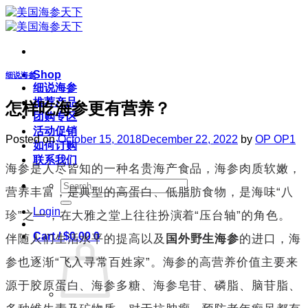
Skip
to
content
Shop
细说海参
细说海参
推荐产品
怎样吃海参更有营养？
团购专区
活动促销
Posted on
October 15, 2018
December 22, 2022
by
OP OP1
如何订购
联系我们
海参是人尽皆知的一种名贵海产食品，海参肉质软嫩，
Search
营养丰富，是典型的高蛋白、低脂肪食物，是海味“八
for:
Login
珍”之一，在大雅之堂上往往扮演着“压台轴”的角色。
Cart /
$
0.00
0
伴随人们生活水平的提高以及
国外野生海参
的进口，海
参也逐渐“飞入寻常百姓家”。海参的高营养价值主要来
源于胶原蛋白、海参多糖、海参皂苷、磷脂、脑苷脂、