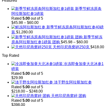
Featured
$103.00
through
新季节鲜冻原条
$143.00
阿拉斯加红参1磅装
Rated
5.00
out of 5
Price
$
45.98
–
$
60.00
range:
新季节鲜冻原条阿拉斯加红参40磅
$45.98
装
$
1,280.00
through
新季节鲜冻
$60.00
Price
原条阿拉斯加红参1磅装 团购
$
45.98
–
$
60.00
range:
天然印尼燕窝碎250克
$
418.00
$45.98
through
Top Rated
$60.00
冷冻即食加拿大北冰参1
磅装
Rated
5.00
out of 5
$
29.99
淡干野生阿拉斯加红参
Rated
5.00
out of 5
Price
$
218.00
–
$
248.00
range:
天然印尼燕窝碎 团购
$218.00
Rated
5.00
out of 5
through
$
398.00