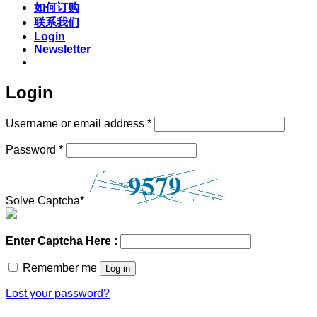
如何订购
联系我们
Login
Newsletter
Login
Required
Username or email address
*
Required
Password
*
Solve Captcha*
Enter Captcha Here :
Remember me
Log in
Lost your password?