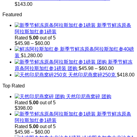
$248.00
$208.00
Price
$
143.00
through
range:
$242.00
Featured
$103.00
through
新季节鲜冻原条
$143.00
阿拉斯加红参1磅装
Rated
5.00
out of 5
Price
$
45.98
–
$
60.00
range:
新季节鲜冻原条阿拉斯加红参40磅
$45.98
装
$
1,280.00
through
新季节鲜冻
$60.00
Price
原条阿拉斯加红参1磅装 团购
$
45.98
–
$
60.00
range:
天然印尼燕窝碎250克
$
418.00
$45.98
through
Top Rated
$60.00
天然印尼燕窝碎 团购
Rated
5.00
out of 5
$
398.00
新季节鲜冻原条
阿拉斯加红参1磅装
Rated
5.00
out of 5
Price
$
45.98
–
$
60.00