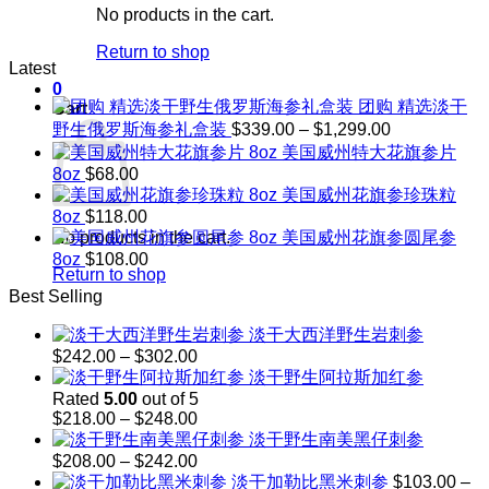
No products in the cart.
Return to shop
Latest
0
团购 精选淡干
Cart
Price
野生俄罗斯海参礼盒装
$
339.00
–
$
1,299.00
range:
美国威州特大花旗参片
$339.00
8oz
$
68.00
through
美国威州花旗参珍珠粒
$1,299.00
8oz
$
118.00
No products in the cart.
美国威州花旗参圆尾参
8oz
$
108.00
Return to shop
Best Selling
淡干大西洋野生岩刺参
Price
$
242.00
–
$
302.00
range:
淡干野生阿拉斯加红参
$242.00
Rated
5.00
out of 5
through
Price
$
218.00
–
$
248.00
$302.00
range:
淡干野生南美黑仔刺参
$218.00
Price
$
208.00
–
$
242.00
through
range:
淡干加勒比黑米刺参
$
103.00
–