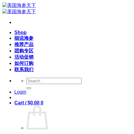
Skip
to
content
Shop
细说海参
推荐产品
团购专区
活动促销
如何订购
联系我们
Search
for:
Login
Cart /
$
0.00
0