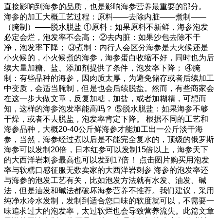
直接影响到海参的品质，也是影响海参营养最重要的部分。
海参的加工大概工艺过程：原料——去除内脏——煮制——
（腌制）——脱水脱盐 ①原料：如果原料不新鲜，海参泡发
必定会烂，泡发率不会高； ②去内脏：如果沙包去除不干
净，泡发率下降； ③煮制：内行人会区分海参是大火候还是
小火候的，小火候煮的海参，海参蛋白收缩不好，同时也为后
续大量加糖、盐、添加剂提供了条件，泡发率下降； ④腌
制：有些品种的海参，因肉质太厚，为避免储存或者后续加工
中变质，会适当腌制，但是也会后续脱盐。然而，有些商家会
在这一步大做文章，反复加糖，加盐，或者加糊精，可想而
知，这样的海参泡发率能高吗？ ⑤脱水脱盐：如果海参不够
干燥，或者不去脱盐，泡发率肯定下降。 根据不同的工艺和
海参品种，大概20-40公斤鲜海参才能加工出一公斤淡干海
参，当然，海参经过煮以后是不能完全复水的，顶级的俄罗斯
海参可以发制20倍，日本红参可以发制15倍以上，海参天下
的大西洋岩刺参最高也可以发到17倍！ 点击图片购买用泡发
率与软糯口感征服无数卖家的大西洋岩刺参 海参的泡发率还
与海参的泡发工艺有关，比如泡发方法就有水发、油发、碱
法，但是油发和碱法都破坏海参营养不推荐。我们建议，采用
纯净水冷水发制，发制到适合您口味的软度就可以，不需要一
味追求过大的泡发率，太过软烂也会导致营养流失。此篇文章