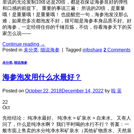
里说的无论发制10倍还是20倍，都是在保证海参良好的弹性
和口感的前提下。 重要的事说三遍： 所说的20倍，是重量
哦！是重量哦！是重量哦！ 也提醒您一句，海参泡发没那么
难，如果您多次都泡发不好，很可能是海参本身品质不好。好
的海参，一定经得住你的千锤百炼，不信，你看海参天下的买
家怎么说——
Continue reading
→
Posted in
未分类
,
细说海参
|
Tagged
infoshare
2
Comments
未分类
,
细说海参
海参泡发用什么水最好？
Posted on
October 22, 2018
December 14, 2022
by
啦 蓝
22
Oct
先给结论： 纯净水最好。 纯净水 > 矿泉水 > 自来水。 又有人
问了，什么是纯净水啊？ 我们平时喝的水行不行？ 答案：一
般市面上售卖的水分纯净水和矿泉水（其他矿物质水、天然泉