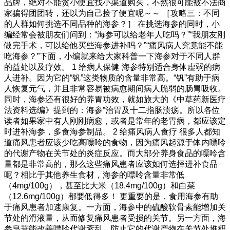
品牌，绝对不能贪小便宜找小渠道购买，不然很可能被不法商
家骗得团团转，还以为自己捡了便宜呢～～ ［攻略三：不同
的人群如何挑选不同品种的海参？］ 在挑选海参的同时，小
编经常会被朋友们问到：“海参可以给老年人吃吗？”“我朋友刚
做完手术，可以给他买些海参进补吗？”“痛风病人究竟能不能
吃海参？”下面，小编就来给大家科普一下海参对于不同人群
的益处以及疗效。 1 给病人保健 海参特别适合身体虚弱的病
人进补。因为它的“钒”这类物质的含量非常高。“钒”有助于病
人恢复元气，并且非常容易被病愈期间病人脆弱的肠胃吸收。
同时，海参还有很好的养胃功效，就如旅大的《中草药新医疗
法资料选编》提到的：海参”治胃及十二指肠溃疡。所以各位
读者如果家中有人刚刚病愈，或者是常年的老胃病，都应该定
时进补海参，多食海参制品。 2 给痛风病人食疗 很多人都知
道痛风患者应该少吃高嘌呤的食物，因为痛风起源于体内嘌呤
的代谢产物在关节处的炎症反应。而大部分养身食品的嘌呤含
量都是非常高的，那么这些痛风患者应该如何选择进补食品
呢？相比于其他养生食材，海参的嘌呤含量非常低
（4mg/100g），甚至比大米（18.4mg/100g）和白菜
（12.6mg/100g）都要低得多！ 更重要的是，食用海参有助
于痛风患者加速康复。一方面，海参中的硫酸软骨素能增加关
节处的滑液量，从而修复痛风患者受损的关节。另一方面，海
参皂苷能改善嘌呤代谢紊乱，防止它的代谢产物在关节处堆积