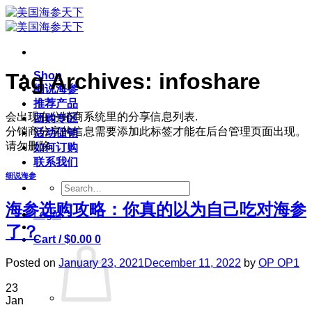
Skip
to
content
Tag Archives:
infoshare
Shop
细说海参
推荐产品
会出现在分销商系统里的分享信息列表.
团购专区
分销商分享的信息需要添加此标签才能在后台管理页面出现。
活动促销
请勿删除。
如何订购
联系我们
细说海参
Search
for:
海参选购攻略：你真的以为自己吃对海参
Login
了？
Cart /
$
0.00
0
Posted on
January 23, 2021
December 11, 2022
by
OP OP1
23
Jan