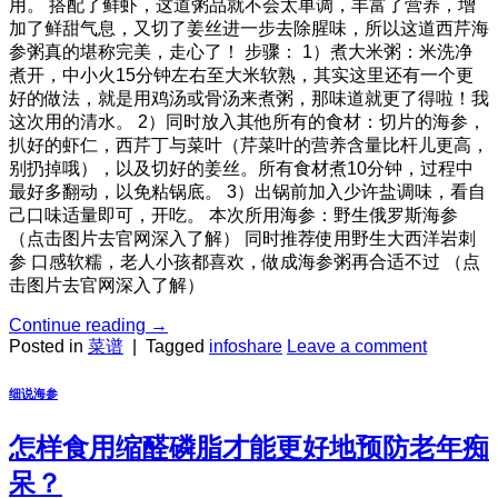
用。 搭配了鲜虾，这道粥品就不会太单调，丰富了营养，增
加了鲜甜气息，又切了姜丝进一步去除腥味，所以这道西芹海
参粥真的堪称完美，走心了！ 步骤： 1）煮大米粥：米洗净
煮开，中小火15分钟左右至大米软熟，其实这里还有一个更
好的做法，就是用鸡汤或骨汤来煮粥，那味道就更了得啦！我
这次用的清水。 2）同时放入其他所有的食材：切片的海参，
扒好的虾仁，西芹丁与菜叶（芹菜叶的营养含量比杆儿更高，
别扔掉哦），以及切好的姜丝。所有食材煮10分钟，过程中
最好多翻动，以免粘锅底。 3）出锅前加入少许盐调味，看自
己口味适量即可，开吃。 本次所用海参：野生俄罗斯海参
（点击图片去官网深入了解） 同时推荐使用野生大西洋岩刺
参 口感软糯，老人小孩都喜欢，做成海参粥再合适不过 （点
击图片去官网深入了解）
Continue reading
→
Posted in
菜谱
|
Tagged
infoshare
Leave a comment
细说海参
怎样食用缩醛磷脂才能更好地预防老年痴
呆？