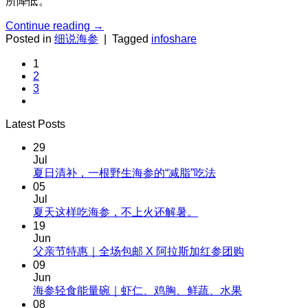
所降低。
Continue reading
→
Posted in
细说海参
|
Tagged
infoshare
1
2
3
Latest Posts
29
Jul
No
夏日清补，一根野生海参的“减脂”吃法
Comments
05
on
Jul
夏
No
夏天这样吃海参，不上火还解暑。
Comments
日
19
on
清
Jun
夏
No
父亲节特惠｜全场包邮 X 阿拉斯加红参团购
补，
天
Comments
09
一
on
这
Jun
根
父
No
海参轻食能量碗｜虾仁、鸡胸、鲜蔬、水果
样
野
Comments
亲
08
吃