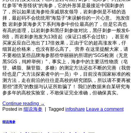
红参等”奇形怪状“的海参，它的外形算是最接近中国刺参的
了，所以如果送海参给亲戚朋友领导，岩刺参倒是不错的选
择，最起码不会统统用“海茄子”来误解你的一片心意。 泡发倍
数 岩刺参算海参天下系列海参中价位最高的了，但是它高也
有高的道理，以岩刺参和黑仔刺参做对比，黑仔刺参一般发6-
8倍，而岩刺参泡发为13倍起（保证口感不会过软），甚至有
买家反应自己泡出了17倍效果，正由于它的超高涨发率，仔
细算起价格来，也没有那么高了。 营养 在这里提醒大家，请
不要相信某些品牌海参那些华丽丽的所谓的“SGS检测（无意
黑SGS，纯粹举例）”，事实上，海参中的主要活性物质（皂
苷、磷脂、脑苷脂、多糖）的测定方法还在不断的完善（我曾
经也是广大方法探索者中的一员）中，目前没有国家标准的检
测方法，走在前沿的往往是高校的研究团队，所以请不要再被
那些“漂亮”的数据与认证所欺骗了！ 我们的数据来自某研究海
参多年的高校实验室，不敢保证完全准确，但确保真实。
Continue reading
→
Posted in
细说海参
|
Tagged
infoshare
Leave a comment
细说海参