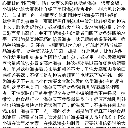
心商贩的“哑巴亏”。防止大家选购到低劣的海参，浪费金钱，
小编特地给大家整理介绍了美国海参零售业的一些常见欺诈手
段。 1. 市面上的一些商家会给相同种类的海参不同的标价。
就拿黑仔刺参举例，商家把黑仔刺参其中纹理比较好看的挑选
出来，取名为虎纹参，或者挑出大个的，取名为刺参皇，讨个
口彩而卖出高价。并不了解海参的消费者们听了这些好听的名
字，还以为是某种高档的珍贵海参，就无端端的多花钱买一样
品种的海参。 2. 还有一些商家以次充好，把低档产品当成高
品海参卖。 这种情况骇人听闻，却是十分常见的。比如许多
小作坊用加州红参充当阿拉斯加红参，或者用一些泡发率和营
养含量极低沙参冒充高档海参，将这些次品以高价兜售给消费
者。虽然这些海参看起来品相相差不大，但泡发率和肉质的口
感相差甚远，不擅长辨别挑选的顾客们也就花了冤枉钱。 (图
为海参天下在其他小作坊买来实验泡发的劣质海参) 有的读者
看到这里不免会问，海参天下把这些“潜规则”都透露给消费
者，不怕影响自己的生意吗？在这里小编的嘴角不由扬起一抹
微笑，做食品行业，海参天下凭得就是良心！把原产地刚刚补
捞出的海参最快速地运送到工厂，低温风干，不参杂任何非法
添加剂。海参天下一点一滴的努力，都是为了把真正的好食品
和健康与消费者分享，这才是咱们海参研究人员的追求！ PS:
小编在这里劝大家，在挑选海参的时候一定要认准信得过的大