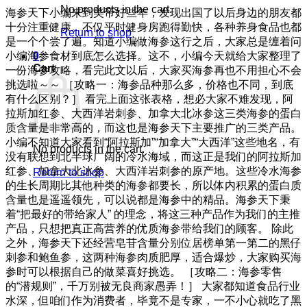
No products in the cart.
海参天下小编来到美帝好些年，发现出国了以后身边的朋友都
十分注重健康。不仅平时健身房跑得勤快，各种养身食品也都
Return to shop
是一个个尝了遍。知道小编做海参这行之后，大家总是缠着问
小编海参食材到底怎么选择。这不，小编今天就给大家整理了
0
Cart
一份海参攻略，看完此文以后，大家买海参再也不用担心不会
挑选啦～～ ［攻略一：海参品种那么多，价格也不同，到底
有什么区别？］ 看完上面这张表格，想必大家不难发现，阿
拉斯加红参、大西洋岩刺参、加拿大北冰参这三类海参的蛋白
质含量是非常高的，而这也是海参天下主要推广的三类产品。
小编不知道大家看到“阿拉斯加”“加拿大”“大西洋”这些地名，有
No products in the cart.
没有联想到北半球广阔的冷水海域，而这正是我们的阿拉斯加
红参、加拿大北冰参、大西洋岩刺参的原产地。这些冷水海参
Return to shop
的生长周期比其他种类的海参都要长，所以体内积累的蛋白质
含量也是遥遥领先，可以说都是海参中的精品。海参天下秉
着“把最好的带给家人” 的理念，将这三种产品作为我们的主推
产品，只想把真正高营养的优质海参带给我们的顾客。 除此
之外，海参天下还经营皂苷含量分别位居榜单第一第二的黑仔
刺参和鲍鱼参，这两种海参肉质肥厚，适合爆炒，大家购买海
参时可以根据自己的做菜喜好挑选。 ［攻略二：海参零售
的“潜规则”，千万别被无良商家愚弄！］ 大家都知道食品行业
水深，但咱们作为消费者，毕竟不是专家，一不小心就吃了黑