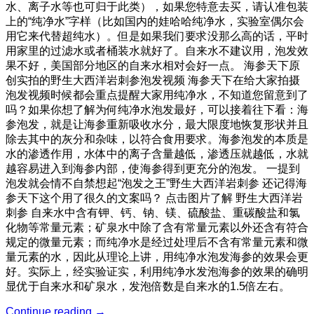
水、离子水等也可归于此类），如果您特意去买，请认准包装
上的“纯净水”字样（比如国内的娃哈哈纯净水，实验室偶尔会
用它来代替超纯水）。但是如果我们要求没那么高的话，平时
用家里的过滤水或者桶装水就好了。自来水不建议用，泡发效
果不好，美国部分地区的自来水相对会好一点。 海参天下原
创实拍的野生大西洋岩刺参泡发视频 海参天下在给大家拍摄
泡发视频时候都会重点提醒大家用纯净水，不知道您留意到了
吗？如果你想了解为何纯净水泡发最好，可以接着往下看：海
参泡发，就是让海参重新吸收水分，最大限度地恢复形状并且
除去其中的灰分和杂味，以符合食用要求。海参泡发的本质是
水的渗透作用，水体中的离子含量越低，渗透压就越低，水就
越容易进入到海参内部，使海参得到更充分的泡发。 一提到
泡发就会情不自禁想起“泡发之王”野生大西洋岩刺参 还记得海
参天下这个用了很久的文案吗？ 点击图片了解 野生大西洋岩
刺参 自来水中含有钾、钙、钠、镁、硫酸盐、重碳酸盐和氯
化物等常量元素；矿泉水中除了含有常量元素以外还含有符合
规定的微量元素；而纯净水是经过处理后不含有常量元素和微
量元素的水，因此从理论上讲，用纯净水泡发海参的效果会更
好。实际上，经实验证实，利用纯净水发泡海参的效果的确明
显优于自来水和矿泉水，发泡倍数是自来水的1.5倍左右。
Continue reading
→