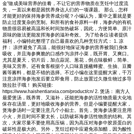
金”做成美味营养的佳肴，不让它的营养物质在烹饪中过度流
失，一直以来都是困扰养身达人们的一项课题。 那么，怎样
才能更好的保持海参营养成分呢？小编认为，重中之重就是要
防止过度复杂的烹制。和所有的食补原料一样，海参内的有机
物质很容易被高温和长时间加热破坏，因此，方便简单、原汁
原味的做法更能发挥海参的滋补奇效。 为了给各位读者提供
福利，小编特此整理了自己最喜欢的几种烹饪方式： 1. 凉
拌： 凉拌避免了高温，能很好地保证海参的营养被我们身体
吸收，并且海参爽脆的口感作为凉拌小菜，既开胃、又爽口。
尤其是夏天，切片后，加点蒜泥、葱花，倒点味极鲜，简单、
美味又营养。还有食客根据个人口味直接蘸蜂蜜、生抽、豆瓣
酱等酱料，都是不错的选择。不过小编在这里提醒大家，千万
注意凉拌海参泡发后要立即食用，防止放置过久微生物过多导
致拉肚子哦！ 购买链接:
https://www.haishentianxia.com/product/cn/ 2. 煲汤： 南方人
最爱煲汤，既养胃、又滋补，还能把海参的活性物质最大化地
保存在汤里，更好地吸收海参的营养。但是小编要提醒大家，
煲海参汤时一定要注意几个小贴士。首先，煲海参汤要注意用
小火，并且时间不要太长，以防破坏海参活性物质的结构。其
次，大家尽量不要使用高压锅，因为高压对海参中胶原蛋白的
破坏性是极大的。另外，烹饪过程中应避免添加醋，因为酸性