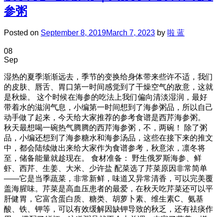
参粥
Posted on
September 8, 2019
March 7, 2023
by
啦 蓝
08
Sep
湿热的夏季渐渐远去，季节的变换给身体带来些许不适，我们
的皮肤、唇舌、胃口第一时间感觉到了干燥空气的敌意，这就
是秋燥。 这个时候在海参的吃法上我们偏向清淡湿润，最好
带着水的滋润气息，小编第一时间想到了海参粥品，所以自己
动手做了起来，今天给大家推荐的参考食谱是西芹海参粥。
秋天最想喝一碗热气腾腾的西芹海参粥，不，两碗！ 除了粥
品，小编还想到了海参糖水和海参汤品，这些在接下来的推文
中，都会陆续做出来给大家作为食谱参考，秋意浓，凛冬将
至，储备能量就趁现在。 食材准备： 野生俄罗斯海参、鲜
虾、西芹、生姜、大米、少许盐 配菜选了芹菜原因非常简单
——它是当季蔬菜，非常新鲜，味道又异常清香，可以完美覆
盖海腥味。芹菜是高血压患者的最爱，在秋天吃芹菜还可以平
肝健胃，它富含蛋白质、糖类、胡萝卜素、维生素C、氨基
酸、铁、钾等，可以有效缓解因缺钾导致的秋乏，还有祛痰作