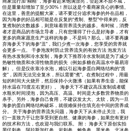
商家流行加“糊精”，海参看起来饱满漂亮，尝起来不甜不咸，
但是重量却增加了至少30%！所以这是个看商家良心的事情。
在这里，善意的提醒大家，请不要过分追求海参的外在品相，
因为海参的好品相可能是在反复的“煮制、整型”中得来的，反
复煮制的次数越多，则意味着营养流失的越多。有时候，消费
者才是商品的市场主导者，只有您懂得了什么是好海参，才有
更多的商家愿意生产这样的海参，不是吗？那么，请不要再嫌
弃海参天下的海参“丑”，我们少煮一次海参，您享受的营养就
会更多一点。 干参泡发时防止营养流失的有效方法 泡发方法
有热水发制和冷水发制，海参天下推荐冷水发制就是为了减少
热敏性物质和水溶性物质的损失（例如多糖在高温水中最易溶
解）。但是仅依靠冷水泡，难以引起海参蛋白网络结构的“质
变”，因而无法完全复水，所以需要“煮”。在煮制过程中，用最
短的时间大火烧开，然后保持小火微沸（如果有养生壶，能保
持水温在70度左右更好）。 海参天下不建议高压发制或者暖
水瓶长时间浸泡，因为高压、高温、时间是大多数营养物质的
杀手。另外，海参自己食用，不建议发太大、太软，因为一旦
海参的蛋白网络结构破坏，就很难保持住填充在中间的营养成
分。 关于海参的营养流失问题，海参天下从未停止关注，我
们一直致力于让您享受到更自然、健康的海参，如果您有更好
的技术和方法，也欢迎与我们联系。 附： 海参天下原创实拍
黑仔刺参、阿拉斯加红参、岩刺参、鲍鱼参，黑米参、北冰参