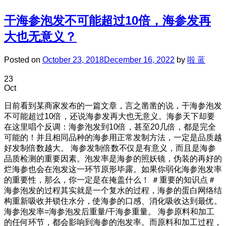
干海参泡发不可能超过10倍，海参发再
大也无意义？
Posted on
October 23, 2018
December 16, 2022
by
啦 蓝
23
Oct
日前看到某商家发布的一篇文章，言之凿凿的说，干海参泡发
不可能超过10倍，还说海参发再大也无意义。海参天下却要
在这里唱个反调：海参泡发到10倍，甚至20几倍，都是完全
可能的！并且相同品种的海参用正常发制方法，一定是品质越
好发制倍数越大。 海参发制倍数不仅是有意义，而且是海参
品质检测的重要因素。泡发率是海参的照妖镜，伪装的再好的
烂海参也会在泡发这一环节原形毕露。如果你弱化海参泡发率
的重要性，那么，你一定是在掩盖什么！ ＃重要的知识点＃
海参泡发的过程其实就是一个复水的过程，海参的蛋白网络结
构重新吸收并锁住水分，使海参的口感、消化吸收达到最优。
海参泡发率=海参泡发后重量/干海参重量。 海参原料和加工
的任何环节，都会影响到海参的泡发率。而原料和加工过程，