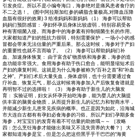
引发炎症。所以不是小编夸海口，海参绝对是痛风患者食疗的
不二之选！。 (图中阿拉斯加红参的磷脂含量极高,对降血压降
血脂有很好的效果) 3 给准妈妈和新妈妈 （1） 海参可以帮助
妈妈们预防感冒： 孕妇怀孕后身体比较虚弱，特别容易受各
种有害细菌入侵。而海参中的海参素有抑制细菌生长的作用。
大家都知道产妇的抵抗力很弱，特别需要保护，一场小小的感
冒都会带来无法估量的严重后果。那么这时候，海参对于产妇
的重要性也就不言而喻了。 （2） 海参可以帮助妈妈们补
血、加速身体恢复： 由于富含矿物质铁和海参素，海参的造
血功能非常强大。食用海参有助于伤口愈合，能明显缩短术后
产妇的康复时间。这就是为什么海参被称为“百补之首”和“补血
之神”。产妇们术后大量失血，身体虚弱，也十分需要通过食
疗补血、恢复元气，那么这时候将海参加入产后恢复食谱就是
再明智不过的选择啦！ （3） 海参有助于新生儿的大脑发
育： 实验证明，妇女从怀孕开始吃海参，能为婴儿的大脑提
供丰富的脑黄金物质，从而提升新生儿的记忆力和智商水平，
并能减少新生儿患常见疾病的概率。也正是因为如此，沿海城
市大连自古都有有孕妇必食海参的习俗。所以产妇们孕期多食
海参，对宝宝们的发育有着不可估量的助效哦～～ ［攻略
四：怎么烹饪海参才能做出美味又不流失营养的大餐？］ 大
家都知道海参是宝，但是怎么把这些黑乎乎干巴巴的“海黄