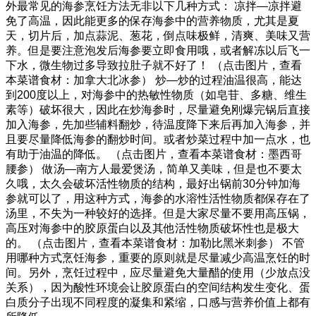
外最常见的海参烹饪方法无非以下几种方式： 凉拌—凉拌避
免了高温，因此能更多的保存海参中的营养物质，尤其是夏
天，切片后，加点蒜泥、葱花，倒点味极鲜，清爽、美味又营
养。但是要注意泡发后海参要立即食用哦，或者解冻以后飞一
下水，微生物过多导致拉肚子就不好了！ （点击图片，查看
本菜谱食材：加拿大北冰参） 炒—炒的过程油温很高，能达
到200度以上，对海参中的热敏性物质（如皂苷、多糖、维生
素等）破坏很大，因此在炒海参时，尽量避免刚爆完锅后直接
加入海参，先加些辅料翻炒，待温度降下来后再加入海参，并
且要尽量降低海参的翻炒时间。或者炒菜过程中加一点水，也
有助于油温的降低。 （点击图片，查看本菜谱食材：墨西哥
腰参） 做汤—南方人最爱煲汤，简单又美味，但是也不要太
久哦，太久会破坏活性物质的结构，最好出锅前30分钟加海
参就可以了，用这种方式，海参的水溶性活性物质都保存在了
汤里，不失为一种较好的选择。但是大家尽量不要用高压锅，
高压对海参中的胶原蛋白以及其他活性物质破坏性也是极大
的。 （点击图片，查看本菜谱食材：加勒比黑米刺参） 不管
用哪种方式烹饪海参，重要的原则就是尽量减少高温烹饪的时
间。另外，烹饪过程中，应尽量避免大量醋的使用（少放点没
关系），因为酸性环境会让胶原蛋白的空间结构发生变化、蛋
白质分子出现不同程度的凝集和紧缩，口感与营养价值上都有