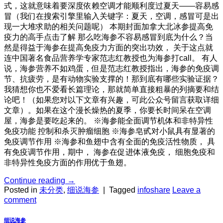
式，这就意味着要深度依赖空调才能顺利度过夏天——容易感
冒（我们在搜索引擎里输入关键字：夏天，空调，感冒可是出
现一大堆求助的相关问题呢） 本期封面加拿大北冰参提高免
疫力的高手点击了解 那么吃海参不容易感冒到底为什么？当
然是得益于海参在提高免疫力方面的突出功效， 关于这点就
连中国著名食品营养学专家范志红教授也为海参打call。 有人
说，海参营养不如鸡蛋，但是范志红教授指出，海参的免疫调
节、抗疲劳，是有动物实验支撑的！那到底有哪些实验证据？
我猜想你也不爱看长篇理论，那就简单直接粗暴的列摘要和结
论吧！（如果您对以下文章有兴趣，可此公众号留言获取详细
文章）。如果在这个漫长燥热的夏季，你要长时间呆在空调
屋，海参是要吃起来的。 ※海参能全面调节机体和非特异性
免疫功能 控制和杀灭肿瘤细胞 ※海参皂甙对小鼠具有显著的
免疫调节作用 ※海参和鱼翅中含有全面的免疫活性物质， 具
有免疫调节作用，期中， 海参在促进体液免疫， 细胞免疫和
非特异性免疫方面的作用优于鱼翅。
Continue reading
→
Posted in
未分类
,
细说海参
|
Tagged
infoshare
Leave a
comment
细说海参