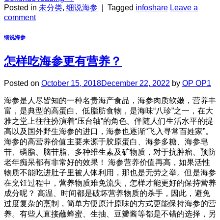
Posted in
未分类
,
细说海参
|
Tagged
infoshare
Leave a
comment
细说海参
怎样吃海参更有营养？
Posted on
October 15, 2018
December 22, 2022
by
OP OP1
海参是人尽皆知的一种名贵海产食品，海参肉质软嫩，营养丰
富，是典型的高蛋白、低脂肪食物，是海味“八珍”之一，在大
雅之堂上往往扮演着“压台轴”的角色。伴随人们生活水平的提
高以及国外野生海参的进口，海参也逐渐“飞入寻常百姓家”。
海参的高营养价值主要来源于胶原蛋白、海参多糖、海参皂
苷、磷脂、脑苷脂、多种维生素及矿物质，对于抗肿瘤、预防
老年痴呆都有非常好的效果！ 海参营养价值再高，如果活性
物质不能吃进肚子里被人体利用，那也是无劳之举。但是海参
在烹饪过程中，营养物质难免流失，怎样才能更好的保持营养
成分呢？ 高温、时间都是破坏营养物质的杀手，因此，避免
过度复杂的烹制，简单方便原汁原味的方式更能保持海参的营
养。有些人直接蘸蜂蜜、生抽、豆瓣酱等都是不错的选择，另