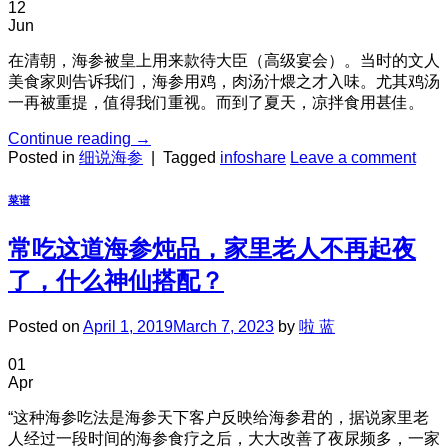
12
Jun
在清朝，海参被皇上用来款待大臣（高级宴会）。当时的文人
美食家则告诉我们，海参用鸡，肉汤汁煨之才入味。尤其鸡汤
一再被重提，值得我们重视。而到了夏天，凉拌食用甚佳。
Continue reading
→
Posted in
细说海参
|
Tagged
infoshare
Leave a comment
菜谱
常吃这道海参炖品，家里老人不再起夜
了，什么神仙搭配？
Posted on
April 1, 2019
March 7, 2023
by
啦 蓝
01
Apr
“这种海参吃法是海参天下客户反映给海参君的，据说家里老
人经过一段时间的海参食疗之后，大大改善了夜尿频多，一家