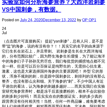
实验室如何分析海参营养？大西洋岩刺参
VS中国刺参，有数据。
Posted on
July 24, 2020
December 13, 2022
by
OP OP1
24
Jul
（点击图片可直接购买） 提起“yan刺参”，总有人问，是不是
带“盐”的海参，说的有没有你？！！其实它的名字的由来源于
它们生长在岩石上，并且带刺。 岩刺参是生长在大西洋海域
的，分布范围比较广，因为野生海参生长缓慢，为了能让海洋
中的海参们子子孙孙无穷尽也，我们每批货的捕捞地点都不完
全一样。但是可以百分百保证是纯野生的，无需担心抗生素、
激素，这也是大家选择国外海参的主要原因吧！ 外型 它的形
状，浑身不规则的刺，但是跟中国刺参比，刺排列的没有那么
整齐，也没有那么尖和细。关于海参的“刺”，不少中国人有近
乎迷信的看法，认为海参的刺越多越好……而其实我们在实验
室研究海参营养时，都是冻干后直接磨粉的，根本不会比较你
的刺多刺少好吗！ 而且实实在在的数据证实，刺的多少真的
跟营养没有任何相关性！当然，任何一件商品嘛，难免要考虑
到人们的接受程度，相对墨西哥黑仔刺参、北冰参、阿拉斯加