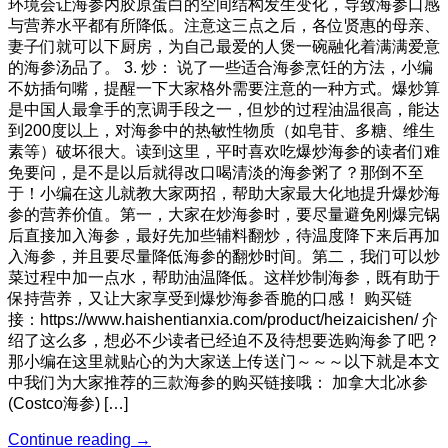
环境会让海参内胶原蛋白的空间结构发生变化，导致海参口感
与营养水平都有所降低。注意这三点之后，各位贤惠的母亲、
妻子们就可以下厨房，为自己最爱的人煲一碗融化着满满爱意
的海参汤品了。 3. 炒： 说了一些适合海参烹饪的方法，小编
不妨插句嘴，提醒一下大家格外需要注意的一种方式。爆炒算
是中国人最拿手的烹调手段之一，但炒的过程油温很高，能达
到200度以上，对海参中的热敏性物质（如皂苷、多糖、维生
素等）破坏很大。读到这里，平时喜欢吃爆炒海参的读者们难
免要问，是不是以后就得改口喝清淡的海参粥了？那倒不至
于！小编在这儿就教大家两招，帮助大家最大化地提升爆炒海
参的营养价值。第一，大家在炒海参时，要尽量避免刚爆完锅
后直接加入海参，最好先加些辅料翻炒，待温度降下来后再加
入海参，并且要尽量降低海参的翻炒时间。第二，我们可以炒
菜过程中加一点水，帮助油温降低。这样炒制海参，既有助于
保持营养，又让大家享受到爆炒海参香脆的口感！ 购买链
接：https://www.haishentianxia.com/product/heizaicishen/ 介
绍了这么多，想必不少读者已经迫不及待想要选购海参了吧？
那小编在这里就贴心的为大家送上传送门～～～以下就是本文
中我们为大家推荐的三款海参的购买链接哦： 加拿大北冰参
(Costco海参) […]
Continue reading
→