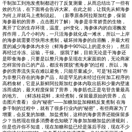
干制加工到泡发煮制都进行了反复测量，从而总结出了一些有
效的方法，在下面将会告诉大家。在此之前，让我先从鲜海参
为何上岸就马上煮制说起。 （新季原条阿拉斯加红参，保留
海参最初的营养，点击图片了解） 海参是非常娇贵的生物，
离开了它的生存环境，温度、pH变化，海参体内的自溶酶发
挥作用，几个小时内，一只活海参就化成一滩水，所以一上岸
的海参就需要尽快用水煮制，破坏掉海参的自溶酶，并最大程
度的减少海参体内水分（鲜海参中90%以上的是水分），然后
再经过冷冻、运输，干燥。 据我了解，目前无论是干海参还
是即食海参，只要是以整只海参呈现在大家面前的，无论商家
怎样宣传自己的产品，都没有摆脱“煮海参”的过程，所以，海
参的营养流失实在难以避免，只能尽量减少。可是“桂花蚌”作
为非整只存在的海参产品，却是罕见的未经过任何加工程序的
高档食材，它是从新鲜阿拉斯加红参体内取出筋和少量内壁速
冻而成的，最大程度保留了营养，海参筋也正是皂苷含量最高
的地方。 （鲜冻桂花蚌，未经煮制，保留最原始的营养，点
击图片查看） 业内“秘密”——加糖加盐加糊精反复煮制 在海
参干制的过程中，就有了很多行业内的“秘密”，有些商家为了
增重，会反复的加糖、加盐煮制，这样的海参营养还能保留多
少？当然现在很多消费者也知晓了海参加加糖加盐的潜规则，
但是也许你不知道，现在加糖和盐已经是落后手段，现在不少