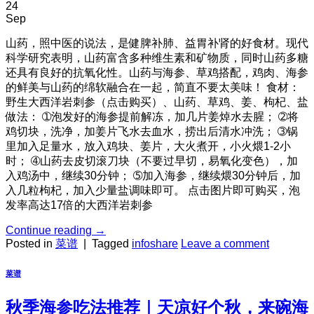
24
Sep
山药，照中医的说法，是健脾补肺、益胃补肾的好食材。现代
科学研究表明，山药富含多种维生素和矿物质，同时山药多糖
还具有良好的抗氧化性。山药与海参、草鸡搭配，鸡肉、海参
的鲜美与山药的绵软融合在一起，简直不要太美味！ 食材：
野生大西洋岩刺参（点击购买）、山药、草鸡、姜、枸杞、盐
做法： ➀泡发好的海参提前解冻，加几片姜焯水去腥； ➁将
鸡切块，洗净，加姜片飞水去血水，捞出后清水冲洗； ➂锅
里加入足量水，放入鸡块、姜片，大火煮开，小火煨1-2小
时； ➃山药去皮切滚刀块（不要过早切，易氧化变色），加
入鸡汤中，继续30分钟； ➄加入海参，继续煨30分钟后，加
入几粒枸杞，加入少量盐调味即可。 点击图片即可购买，泡
发率高达17倍的大西洋岩刺参
Continue reading
→
Posted in
菜谱
|
Tagged
infoshare
Leave a comment
菜谱
秋季海参吃法推荐｜天凉好个秋，来碗海