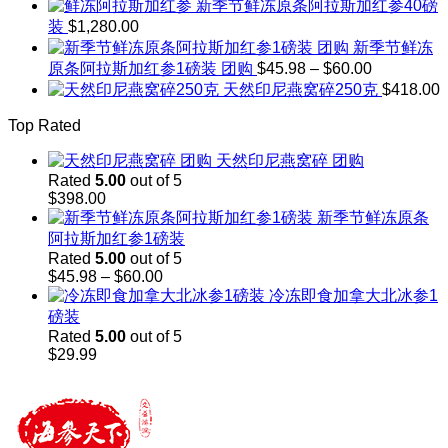
range:
新季节鲜冻原条阿拉斯加红参40磅
$45.98
装
$
1,280.00
through
新季节鲜冻
$60.00
Price
原条阿拉斯加红参1磅装 团购
$
45.98
–
$
60.00
range:
天然印尼燕窝碎250克
$
418.00
$45.98
through
Top Rated
$60.00
天然印尼燕窝碎 团购
Rated
5.00
out of 5
$
398.00
新季节鲜冻原条
阿拉斯加红参1磅装
Rated
5.00
out of 5
Price
$
45.98
–
$
60.00
range:
冷冻即食加拿大北冰参1
$45.98
磅装
through
Rated
5.00
out of 5
$60.00
$
29.99