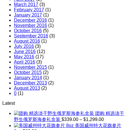
March 2017
(3)
February 2017
(1)
January 2017
(1)
December 2016
(1)
November 2016
(1)
October 2016
(5)
September 2016
(3)
August 2016
(1)
July 2016
(3)
June 2016
(12)
May 2016
(17)
April 2016
(3)
November 2015
(1)
October 2015
(2)
January 2014
(1)
December 2013
(2)
August 2013
(2)
0
(1)
Latest
团购 精选淡干
Price
野生俄罗斯海参礼盒装
$
339.00
–
$
1,299.00
range:
美国威州特大花旗参片
$339.00