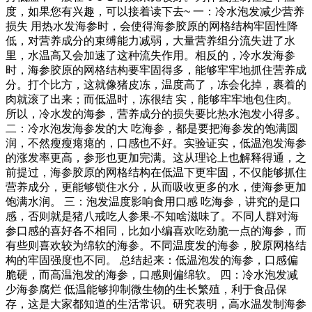
度，如果您有兴趣，可以接着读下去~ 一：冷水泡发减少营养
损失 用热水发海参时，会使得海参胶原的网格结构牢固性降
低，对营养成分的束缚能力减弱，大量营养组分流失进了水
里，水温高又会加速了这种流失作用。相反的，冷水发海参
时，海参胶原的网格结构要牢固得多，能够牢牢地抓住营养成
分。打个比方，这就像猪皮冻，温度高了，冻会化掉，裹着的
肉就滚了出来；而低温时，冻很结 实，能够牢牢地包住肉。
所以，冷水发的海参，营养成分的损失要比热水泡发小得多。
二：冷水泡发海参发的大 吃海参，都是要把海参发的饱满圆
润，不然瘦瘦瘪瘪的，口感也不好。实验证实，低温泡发海参
的涨发率更高，参形也更加完满。这从理论上也解释得通，之
前提过，海参胶原的网格结构在低温下更牢固，不仅能够抓住
营养成分，更能够锁住水分，从而吸收更多的水，使海参更加
饱满水润。 三：泡发温度影响食用口感 吃海参，讲究的是口
感，否则就是猪八戒吃人参果-不知啥滋味了。不同人群对海
参口感的喜好各不相同，比如小编喜欢吃劲脆一点的海参，而
有些则喜欢较为绵软的海参。不同温度发的海参，胶原网格结
构的牢固强度也不同。 总结起来：低温泡发的海参，口感偏
脆硬，而高温泡发的海参，口感则偏绵软。 四：冷水泡发减
少海参腐烂 低温能够抑制微生物的生长繁殖，利于食品保
存，这是大家都知道的生活常识。研究表明，高水温发制海参