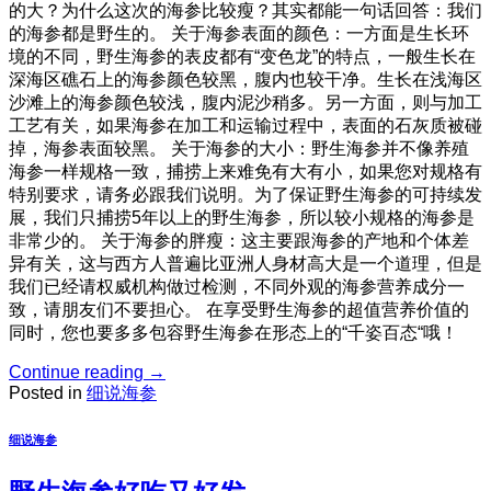
的大？为什么这次的海参比较瘦？其实都能一句话回答：我们
的海参都是野生的。 关于海参表面的颜色：一方面是生长环
境的不同，野生海参的表皮都有“变色龙”的特点，一般生长在
深海区礁石上的海参颜色较黑，腹内也较干净。生长在浅海区
沙滩上的海参颜色较浅，腹内泥沙稍多。另一方面，则与加工
工艺有关，如果海参在加工和运输过程中，表面的石灰质被碰
掉，海参表面较黑。 关于海参的大小：野生海参并不像养殖
海参一样规格一致，捕捞上来难免有大有小，如果您对规格有
特别要求，请务必跟我们说明。为了保证野生海参的可持续发
展，我们只捕捞5年以上的野生海参，所以较小规格的海参是
非常少的。 关于海参的胖瘦：这主要跟海参的产地和个体差
异有关，这与西方人普遍比亚洲人身材高大是一个道理，但是
我们已经请权威机构做过检测，不同外观的海参营养成分一
致，请朋友们不要担心。 在享受野生海参的超值营养价值的
同时，您也要多多包容野生海参在形态上的“千姿百态“哦！
Continue reading
→
Posted in
细说海参
细说海参