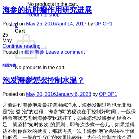
No products in the cart.
海参的抗肿瘤作用研究进展
Return to shop
Posted on
May 25, 2016
April 14, 2017
by
OP OP1
0
Cart
25
May
Continue reading
→
Posted in
细说海参
Leave a comment
细说海参
No products in the cart.
Return to shop
泡发海参怎么控制水温？
Posted on
May 20, 2016
January 6, 2023
by
OP OP1
之前讲过海参泡发最好选用纯净水，海参发制过程也无非就
是“泡-煮-泡“的过程，海参“煮”的秘诀在于控制好时间，一般保
持微沸状态煮到海参变软就好了，如果您泡发海参的经验不
足，就坚持“短时多次”的原则，即每次少煮一会儿，如果觉得
达不到你喜欢的硬度，那就再煮一次！海参“泡”的秘诀在于保
持低温，一般在“0-5℃“的效果比较好。为什么控制在这个温