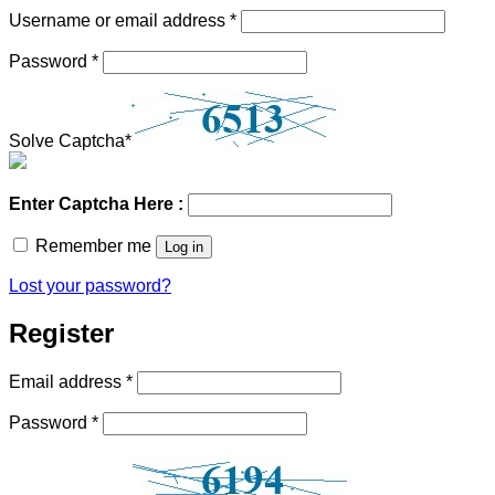
Required
Username or email address
*
Required
Password
*
Solve Captcha*
Enter Captcha Here :
Remember me
Log in
Lost your password?
Register
Required
Email address
*
Required
Password
*