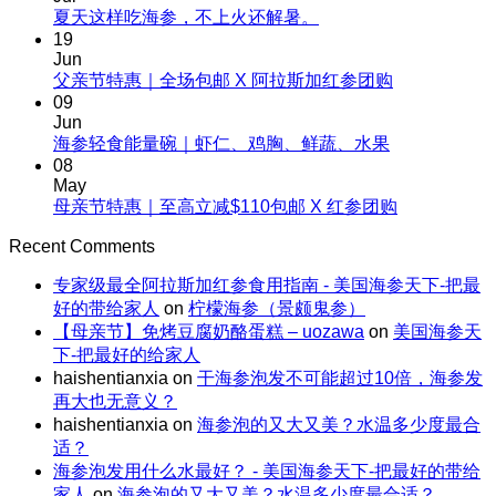
夏
No
夏天这样吃海参，不上火还解暑。
Comments
日
19
on
清
Jun
夏
No
父亲节特惠｜全场包邮 X 阿拉斯加红参团购
补，
天
Comments
09
一
on
这
Jun
根
父
No
海参轻食能量碗｜虾仁、鸡胸、鲜蔬、水果
样
野
Comments
亲
08
吃
生
on
节
May
海
海
海
No
母亲节特惠｜至高立减$110包邮 X 红参团购
特
参，
参
参
Comments
惠
不
on
的“减
Recent Comments
轻
｜
上
母
脂”吃
食
全
火
专家级最全阿拉斯加红参食用指南 - 美国海参天下-把最
亲
法
能
场
还
好的带给家人
on
柠檬海参（景颇鬼参）
节
量
包
解
【母亲节】免烤豆腐奶酪蛋糕 – uozawa
on
美国海参天
特
碗
邮
暑。
下-把最好的给家人
惠
｜
X
haishentianxia
on
干海参泡发不可能超过10倍，海参发
｜
虾
阿
再大也无意义？
至
仁、
拉
haishentianxia
on
海参泡的又大又美？水温多少度最合
高
鸡
斯
适？
立
胸、
加
海参泡发用什么水最好？ - 美国海参天下-把最好的带给
减
鲜
红
家人
on
海参泡的又大又美？水温多少度最合适？
$110