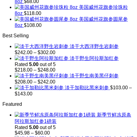
8oz
$
68.00
through
美国威州花旗参珍珠粒
$1,299.00
8oz
$
118.00
美国威州花旗参圆尾参
8oz
$
108.00
Best Selling
淡干大西洋野生岩刺参
Price
$
242.00
–
$
302.00
range:
淡干野生阿拉斯加红参
$242.00
Rated
5.00
out of 5
through
Price
$
218.00
–
$
248.00
$302.00
range:
淡干野生南美黑仔刺参
$218.00
Price
$
208.00
–
$
242.00
through
range:
淡干加勒比黑米刺参
$
103.00
–
$248.00
$208.00
Price
$
143.00
through
range:
$242.00
Featured
$103.00
through
新季节鲜冻原条
$143.00
阿拉斯加红参1磅装
Rated
5.00
out of 5
Price
$
45.98
–
$
60.00