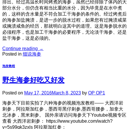
排出。经过高温长时间烤煮的海参，虽然已经排除了体内的大
部分水分，但仍含有相当比重的水分，因为毕竟是在水中煮
的，这样的含水量是不符合加工干海参的条件的。经过烤煮后
的海参加盐腌渍，是进一步的脱水过程，如果您有过腌渍咸菜
或腌渍咸鱼的经历，那就明白这其中的道理。这是海参脱水的
必须程序，也是加工干海参的必要程序，无论淡干海参、还是
盐干海参，这是必须的。
Continue reading
→
Posted in
细说海参
泡发教程
野生海参好吃又好发
Posted on
May 17, 2016
March 8, 2023
by
OP OP1
海参天下目前实拍了六种海参的视频泡发教程—— 大西洋岩
刺参，阿拉斯加红参，墨西哥黑仔刺参,墨西哥腰参，加拿大
北冰参，黑米刺参。 国外亲请访问海参天下Youtube视频专区
查看 大西洋岩刺参： https://www.youtube.com/watch?
v=5s99qk3zxls 阿拉斯加红参：