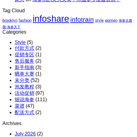
蔬、
参
包
水
团
Tag Cloud
邮
果
购
infoshare
X
infotrain
brooklyn
fashion
style
women
海参豆腐
红
脑-海参天下
参
Categories
团
Style
(5)
购
付款方式
(2)
促销专区
(1)
售后服务
(2)
新手指南
(3)
晒单大赛
(1)
未分类
(52)
泡发教程
(3)
活动促销
(97)
细说海参
(111)
菜谱
(47)
配送方式
(2)
Archives
July 2026
(2)