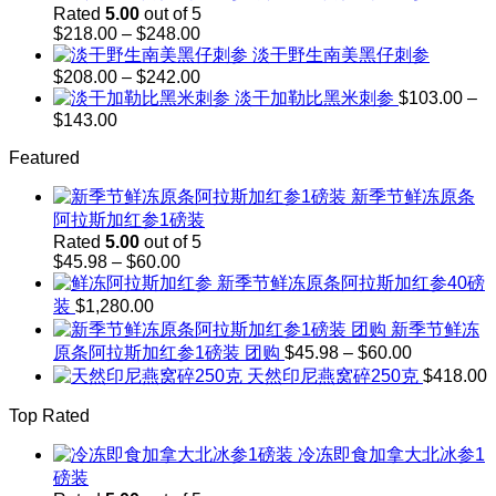
$242.00
Rated
5.00
out of 5
through
Price
$
218.00
–
$
248.00
$302.00
range:
淡干野生南美黑仔刺参
$218.00
Price
$
208.00
–
$
242.00
through
range:
淡干加勒比黑米刺参
$
103.00
–
$248.00
$208.00
Price
$
143.00
through
range:
$242.00
Featured
$103.00
through
新季节鲜冻原条
$143.00
阿拉斯加红参1磅装
Rated
5.00
out of 5
Price
$
45.98
–
$
60.00
range:
新季节鲜冻原条阿拉斯加红参40磅
$45.98
装
$
1,280.00
through
新季节鲜冻
$60.00
Price
原条阿拉斯加红参1磅装 团购
$
45.98
–
$
60.00
range:
天然印尼燕窝碎250克
$
418.00
$45.98
through
Top Rated
$60.00
冷冻即食加拿大北冰参1
磅装