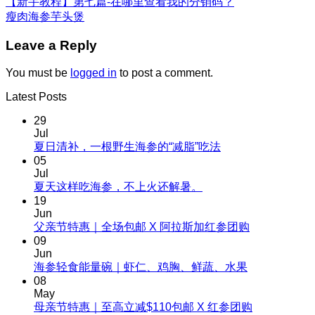
【新手教程】第七篇-在哪里查看我的分销码？
瘦肉海参芋头煲
Leave a Reply
You must be
logged in
to post a comment.
Latest Posts
29
Jul
No
夏日清补，一根野生海参的“减脂”吃法
Comments
05
on
Jul
夏
No
夏天这样吃海参，不上火还解暑。
Comments
日
19
on
清
Jun
夏
No
父亲节特惠｜全场包邮 X 阿拉斯加红参团购
补，
天
Comments
09
一
on
这
Jun
根
父
No
海参轻食能量碗｜虾仁、鸡胸、鲜蔬、水果
样
野
Comments
亲
08
吃
生
on
节
May
海
海
海
No
母亲节特惠｜至高立减$110包邮 X 红参团购
特
参，