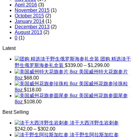
April 2016
(3)
November 2015
(1)
October 2015
(2)
January 2014
(1)
December 2013
(2)
August 2013
(2)
0
(1)
Latest
团购 精选淡干
Price
野生俄罗斯海参礼盒装
$
339.00
–
$
1,299.00
range:
美国威州特大花旗参片
$339.00
8oz
$
68.00
through
美国威州花旗参珍珠粒
$1,299.00
8oz
$
118.00
美国威州花旗参圆尾参
8oz
$
108.00
Best Selling
淡干大西洋野生岩刺参
Price
$
242.00
–
$
302.00
range:
淡干野生阿拉斯加红参