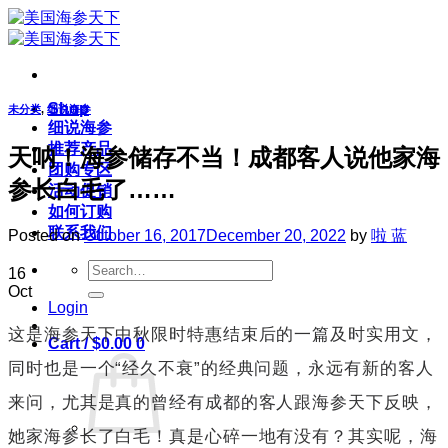
Skip
to
content
Shop
未分类
,
细说海参
细说海参
推荐产品
天呐！海参储存不当！成都客人说他家海
团购专区
参长白毛了……
活动促销
如何订购
联系我们
Posted on
October 16, 2017
December 20, 2022
by
啦 蓝
Search
16
for:
Oct
Login
这是海参天下中秋限时特惠结束后的一篇及时实用文，
Cart /
$
0.00
0
同时也是一个“经久不衰”的经典问题，永远有新的客人
来问，尤其是真的曾经有成都的客人跟海参天下反映，
她家海参长了白毛！真是心碎一地有没有？其实呢，海