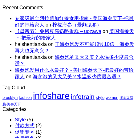
参
参
Comments
惠
不
on
的“减
Recent Comments
轻
｜
上
母
脂”吃
食
全
火
专家级最全阿拉斯加红参食用指南 - 美国海参天下-把最
亲
法
能
场
还
好的带给家人
on
柠檬海参（景颇鬼参）
节
量
包
解
【母亲节】免烤豆腐奶酪蛋糕 – uozawa
on
美国海参天
特
碗
邮
暑。
下-把最好的给家人
惠
｜
X
haishentianxia
on
干海参泡发不可能超过10倍，海参发
｜
虾
阿
再大也无意义？
至
仁、
拉
haishentianxia
on
海参泡的又大又美？水温多少度最合
高
鸡
斯
适？
立
胸、
加
海参泡发用什么水最好？ - 美国海参天下-把最好的带给
减
鲜
红
家人
on
海参泡的又大又美？水温多少度最合适？
$110
蔬、
参
包
水
团
Tag Cloud
邮
果
购
infoshare
X
infotrain
brooklyn
fashion
style
women
海参豆腐
红
脑-海参天下
参
Categories
团
Style
(5)
购
付款方式
(2)
促销专区
(1)