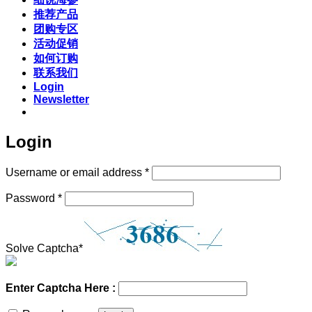
推荐产品
团购专区
活动促销
如何订购
联系我们
Login
Newsletter
Login
Required
Username or email address
*
Required
Password
*
Solve Captcha*
Enter Captcha Here :