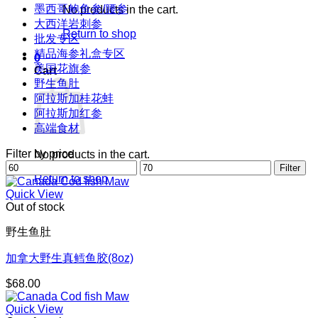
墨西哥鲍鱼参/腰参
No products in the cart.
大西洋岩刺参
Return to shop
批发专区
精品海参礼盒专区
0
美国花旗参
Cart
野生鱼肚
阿拉斯加桂花蚌
阿拉斯加红参
高端食材
Filter by price
No products in the cart.
Min
Max
Filter
price
Return to shop
price
Quick View
Out of stock
野生鱼肚
加拿大野生真鳕鱼胶(8oz)
$
68.00
Quick View