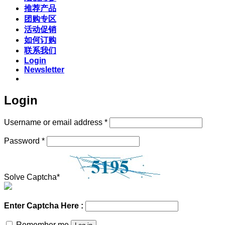
推荐产品
团购专区
活动促销
如何订购
联系我们
Login
Newsletter
Login
Required
Username or email address
*
Required
Password
*
Solve Captcha*
Enter Captcha Here :
Remember me