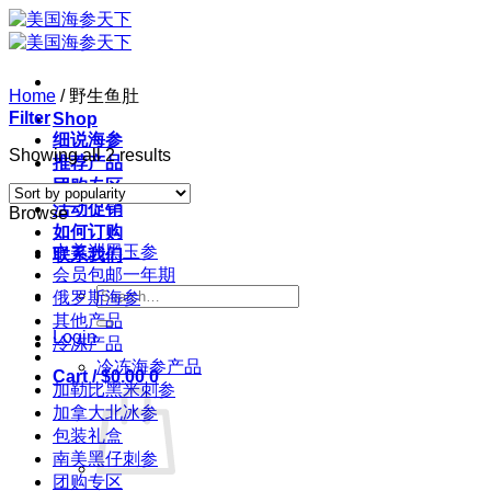
Skip
to
content
Home
/
野生鱼肚
Filter
Shop
细说海参
Sorted
Showing all 2 results
推荐产品
by
团购专区
popularity
活动促销
Browse
如何订购
中美洲黑玉参
联系我们
会员包邮一年期
Search
俄罗斯海参
for:
其他产品
Login
冷冻产品
冷冻海参产品
Cart /
$
0.00
0
加勒比黑米刺参
加拿大北冰参
包装礼盒
南美黑仔刺参
团购专区