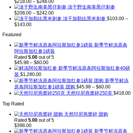
through
Price
$
218.00
–
$
248.00
$302.00
range:
淡干野生南美黑仔刺参
$218.00
Price
$
208.00
–
$
242.00
through
range:
淡干加勒比黑米刺参
$
103.00
–
$248.00
$208.00
Price
$
143.00
through
range:
$242.00
Featured
$103.00
through
新季节鲜冻原条
$143.00
阿拉斯加红参1磅装
Rated
5.00
out of 5
Price
$
45.98
–
$
60.00
range:
新季节鲜冻原条阿拉斯加红参40磅
$45.98
装
$
1,280.00
through
新季节鲜冻
$60.00
Price
原条阿拉斯加红参1磅装 团购
$
45.98
–
$
60.00
range:
天然印尼燕窝碎250克
$
418.00
$45.98
through
Top Rated
$60.00
天然印尼燕窝碎 团购
Rated
5.00
out of 5
$
398.00
新季节鲜冻原条