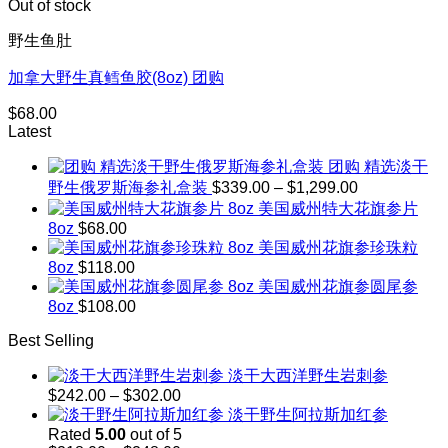
Out of stock
野生鱼肚
加拿大野生真鳕鱼胶(8oz) 团购
$
68.00
Latest
团购 精选淡干
Price
野生俄罗斯海参礼盒装
$
339.00
–
$
1,299.00
range:
美国威州特大花旗参片
$339.00
8oz
$
68.00
through
美国威州花旗参珍珠粒
$1,299.00
8oz
$
118.00
美国威州花旗参圆尾参
8oz
$
108.00
Best Selling
淡干大西洋野生岩刺参
Price
$
242.00
–
$
302.00
range:
淡干野生阿拉斯加红参
$242.00
Rated
5.00
out of 5